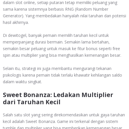
dalam slot online, setiap putaran tetap memiliki peluang yang
sama karena sistemnya berbasis RNG (Random Number
Generator). Yang membedakan hanyalah nilai taruhan dan potensi
hasil akhirnya.
Di dewitogel, banyak pemain memilih taruhan kecil untuk
memperpanjang durasi bermain. Semakin lama bertahan,
semakin besar peluang untuk masuk ke fitur bonus seperti free
spin atau multiplier yang bisa menghasilkan kemenangan besar.
Selain itu, strategi ini juga membantu mengurangi tekanan
psikologis karena pemain tidak terlalu khawatir kehilangan saldo
dalam waktu singkat.
Sweet Bonanza: Ledakan Multiplier
dari Taruhan Kecil
Salah satu slot yang sering direkomendasikan untuk gaya taruhan
kecil adalah Sweet Bonanza. Game ini terkenal dengan sistem
tumble dan multiplier yang bisa memberikan kemenangan besar