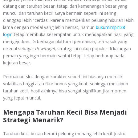
datang dari taruhan besar, tetapi dari kemenangan besar yang
muncul dari taruhan kecil. Gaya bermain seperti ini sering
dianggap lebih “cerdas” karena memberikan peluang hiburan lebih
lama dengan modal yang lebih hemat, namun
bukumimpi138
login
tetap membuka kesempatan untuk mendapatkan hasil yang
mengejutkan. Di berbagai platform permainan, termasuk yang
dikenal sebagai
dewitogel
, strategi ini cukup populer di kalangan
pemain yang ingin bermain santai tetapi tetap berharap pada
kejutan besar.
Permainan slot dengan karakter seperti ini biasanya memiliki
volatilitas tinggi atau fitur bonus yang kuat, sehingga meskipun
taruhan kecil, hasil akhirnya bisa sangat signifikan jika momen
yang tepat muncul.
Mengapa Taruhan Kecil Bisa Menjadi
Strategi Menarik?
Taruhan kecil bukan berarti peluang menang lebih kecil. Justru