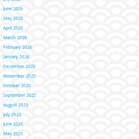
June 2026
May 2026
April 2026
March 2026
February 2026
January 2026
December 2025
November 2025
October 2025
September 2025
August 2025
July 2025
June 2025
May 2025