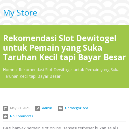
My Store
Rekomendasi Slot Dewitogel
untuk Pemain yang Suka
Taruhan Kecil tapi Bayar Besar
Home
»
Rekomendasi Slot Dewitogel untuk Pemain yang Suka
Taruhan Kecil tapi Bayar Besar
May 23, 2026
admin
Uncategorized
No Comments
Bagi banyak pemain slot online, sensasi terbesar bukan selalu