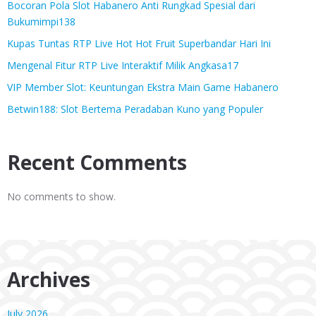
Bocoran Pola Slot Habanero Anti Rungkad Spesial dari
Bukumimpi138
Kupas Tuntas RTP Live Hot Hot Fruit Superbandar Hari Ini
Mengenal Fitur RTP Live Interaktif Milik Angkasa17
VIP Member Slot: Keuntungan Ekstra Main Game Habanero
Betwin188: Slot Bertema Peradaban Kuno yang Populer
Recent Comments
No comments to show.
Archives
July 2026