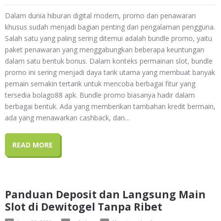
Dalam dunia hiburan digital modern, promo dan penawaran
khusus sudah menjadi bagian penting dari pengalaman pengguna.
Salah satu yang paling sering ditemui adalah bundle promo, yaitu
paket penawaran yang menggabungkan beberapa keuntungan
dalam satu bentuk bonus. Dalam konteks permainan slot, bundle
promo ini sering menjadi daya tarik utama yang membuat banyak
pemain semakin tertarik untuk mencoba berbagai fitur yang
tersedia bolago88 apk. Bundle promo biasanya hadir dalam
berbagai bentuk. Ada yang memberikan tambahan kredit bermain,
ada yang menawarkan cashback, dan…
READ MORE
Panduan Deposit dan Langsung Main
Slot di Dewitogel Tanpa Ribet