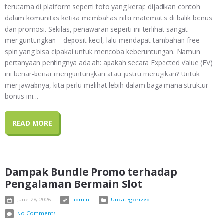
terutama di platform seperti toto yang kerap dijadikan contoh
dalam komunitas ketika membahas nilai matematis di balik bonus
dan promosi. Sekilas, penawaran seperti ini terlihat sangat
menguntungkan—deposit kecil, lalu mendapat tambahan free
spin yang bisa dipakai untuk mencoba keberuntungan. Namun
pertanyaan pentingnya adalah: apakah secara Expected Value (EV)
ini benar-benar menguntungkan atau justru merugikan? Untuk
menjawabnya, kita perlu melihat lebih dalam bagaimana struktur
bonus ini…
READ MORE
Dampak Bundle Promo terhadap
Pengalaman Bermain Slot
June 28, 2026
admin
Uncategorized
No Comments