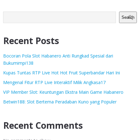
Search
Recent Posts
Bocoran Pola Slot Habanero Anti Rungkad Spesial dari
Bukumimpi138
Kupas Tuntas RTP Live Hot Hot Fruit Superbandar Hari Ini
Mengenal Fitur RTP Live Interaktif Milik Angkasa17
VIP Member Slot: Keuntungan Ekstra Main Game Habanero
Betwin188: Slot Bertema Peradaban Kuno yang Populer
Recent Comments