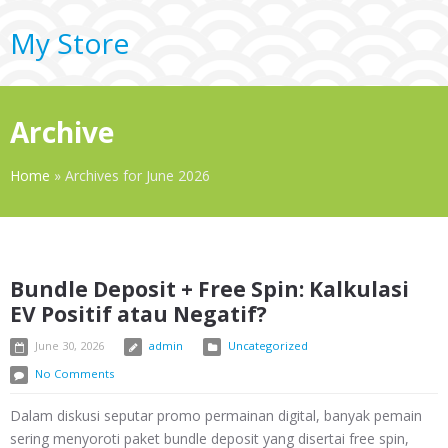
My Store
Archive
Home
»
Archives for June 2026
Bundle Deposit + Free Spin: Kalkulasi
EV Positif atau Negatif?
June 30, 2026
admin
Uncategorized
No Comments
Dalam diskusi seputar promo permainan digital, banyak pemain
sering menyoroti paket bundle deposit yang disertai free spin,