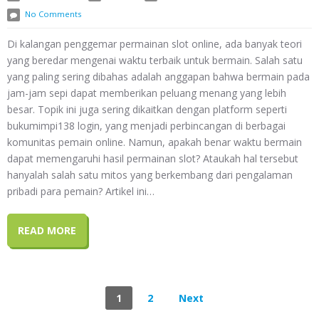
No Comments
Di kalangan penggemar permainan slot online, ada banyak teori
yang beredar mengenai waktu terbaik untuk bermain. Salah satu
yang paling sering dibahas adalah anggapan bahwa bermain pada
jam-jam sepi dapat memberikan peluang menang yang lebih
besar. Topik ini juga sering dikaitkan dengan platform seperti
bukumimpi138 login, yang menjadi perbincangan di berbagai
komunitas pemain online. Namun, apakah benar waktu bermain
dapat memengaruhi hasil permainan slot? Ataukah hal tersebut
hanyalah salah satu mitos yang berkembang dari pengalaman
pribadi para pemain? Artikel ini…
READ MORE
1
2
Next