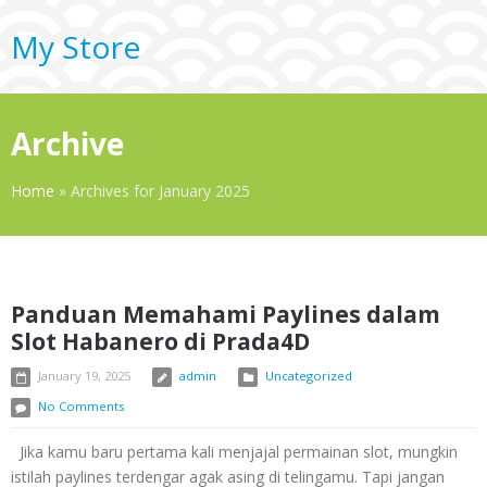
My Store
Archive
Home
»
Archives for January 2025
Panduan Memahami Paylines dalam
Slot Habanero di Prada4D
January 19, 2025
admin
Uncategorized
No Comments
Jika kamu baru pertama kali menjajal permainan slot, mungkin
istilah paylines terdengar agak asing di telingamu. Tapi jangan