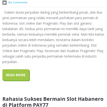
No Comments
Dalam dunia perjudian daring yang berkembang pesat, ada dua
jenis permainan yang selalu menarik perhatian para pemain di
Indonesia: slot online dari Pragmatic Play dan slot garansi
kekalahan 4D. Kedua jenis permainan ini memiliki daya tarik yang
berbeda, namun keduanya memiliki peminat setia. Mari kita bahas
keduanya secara lebih mendalam, terutama dalam konteks
perjudian online di Indonesia yang semakin berkembang. Slot
Online dari Pragmatic Play: Keseruan dan Kualitas Pragmatic Play,
sebagai salah satu penyedia permainan terkemuka di industri
perjudian…
READ MORE
Rahasia Sukses Bermain Slot Habanero
di Platform PAY77