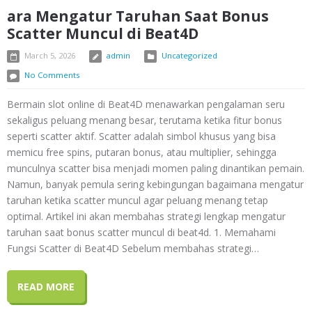
ara Mengatur Taruhan Saat Bonus
Scatter Muncul di Beat4D
March 5, 2026
admin
Uncategorized
No Comments
Bermain slot online di Beat4D menawarkan pengalaman seru
sekaligus peluang menang besar, terutama ketika fitur bonus
seperti scatter aktif. Scatter adalah simbol khusus yang bisa
memicu free spins, putaran bonus, atau multiplier, sehingga
munculnya scatter bisa menjadi momen paling dinantikan pemain.
Namun, banyak pemula sering kebingungan bagaimana mengatur
taruhan ketika scatter muncul agar peluang menang tetap
optimal. Artikel ini akan membahas strategi lengkap mengatur
taruhan saat bonus scatter muncul di beat4d. 1. Memahami
Fungsi Scatter di Beat4D Sebelum membahas strategi…
READ MORE