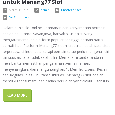
untuk Menang77 Slot
March 11, 2026
admin
Uncategorized
No Comments
Dalam dunia slot online, keamanan dan kenyamanan bermain
adalah hal utama. Sayangnya, banyak situs palsu yang
mengatasnamakan platform populer sehingga pemain harus
berhati-hati. Platform Menang77 slot merupakan salah satu situs
terpercaya di Indonesia, tetapi pemain tetap perlu mengenali ciri-
ciri situs asli agar tidak salah pilih. Memahami tanda-tanda ini
membantu memastikan pengalaman bermain aman,
menyenangkan, dan menguntungkan. 1. Memiliki Lisensi Resmi
dan Regulasi Jelas Ciri utama situs asli Menang77 slot adalah
memiliki lisensi resmi dari badan perjudian yang diakui. Lisensi ini…
READ MORE