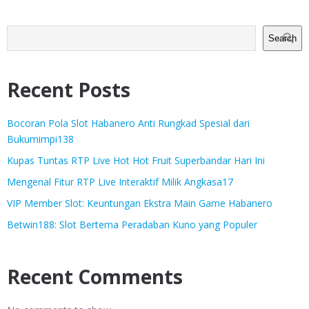
Search
Recent Posts
Bocoran Pola Slot Habanero Anti Rungkad Spesial dari
Bukumimpi138
Kupas Tuntas RTP Live Hot Hot Fruit Superbandar Hari Ini
Mengenal Fitur RTP Live Interaktif Milik Angkasa17
VIP Member Slot: Keuntungan Ekstra Main Game Habanero
Betwin188: Slot Bertema Peradaban Kuno yang Populer
Recent Comments