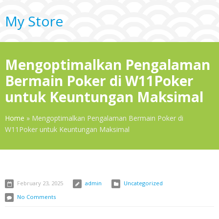
My Store
Mengoptimalkan Pengalaman
Bermain Poker di W11Poker
untuk Keuntungan Maksimal
Home
»
Mengoptimalkan Pengalaman Bermain Poker di
W11Poker untuk Keuntungan Maksimal
February 23, 2025
admin
Uncategorized
No Comments