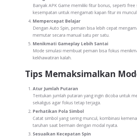
Banyak APK Game memiliki fitur bonus, seperti free 
kesempatan untuk mengamati kapan fitur ini munc
Mempercepat Belajar
Dengan Auto Spin, pemain bisa lebih cepat mengam
memutar secara manual satu per satu.
Menikmati Gameplay Lebih Santai
Mode simulasi membuat pemain bisa fokus menikmati
kekhawatiran kalah.
Tips Memaksimalkan Mode
Atur Jumlah Putaran
Tentukan jumlah putaran yang ingin dicoba untuk me
sekaligus agar fokus tetap terjaga.
Perhatikan Pola Simbol
Catat simbol yang sering muncul, kombinasi kemenan
taruhan saat bermain dengan modal nyata.
Sesuaikan Kecepatan Spin