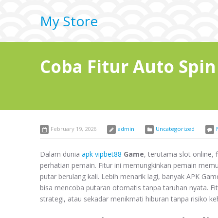
My Store
Coba Fitur Auto Spi
February 19, 2026
admin
Uncategorized
Dalam dunia
apk vipbet88
Game
, terutama slot online,
perhatian pemain. Fitur ini memungkinkan pemain mem
putar berulang kali. Lebih menarik lagi, banyak APK G
bisa mencoba putaran otomatis tanpa taruhan nyata. Fi
strategi, atau sekadar menikmati hiburan tanpa risiko k