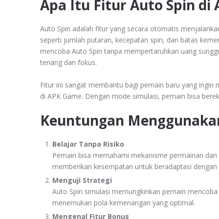
Apa Itu Fitur Auto Spin d
Auto Spin adalah fitur yang secara otomatis menjalanka
seperti jumlah putaran, kecepatan spin, dan batas kem
mencoba Auto Spin tanpa mempertaruhkan uang sungguhan
tenang dan fokus.
Fitur ini sangat membantu bagi pemain baru yang ingin
di APK Game. Dengan mode simulasi, pemain bisa bereksp
Keuntungan Menggunakan 
Belajar Tanpa Risiko
Pemain bisa memahami mekanisme permainan dan ef
memberikan kesempatan untuk beradaptasi dengan 
Menguji Strategi
Auto Spin simulasi memungkinkan pemain mencoba be
menemukan pola kemenangan yang optimal.
Mengenal Fitur Bonus