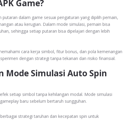
i APK Game?
n putaran dalam game sesuai pengaturan yang dipilih pemain,
enangan atau kerugian. Dalam mode simulasi, pemain bisa
, sehingga setiap putaran bisa dipelajari dengan lebih
 memahami cara kerja simbol, fitur bonus, dan pola kemenangan
erimen dengan strategi tanpa tekanan dan risiko finansial.
Mode Simulasi Auto Spin
ek setiap simbol tanpa kehilangan modal. Mode simulasi
gameplay baru sebelum bertaruh sungguhan.
rbagai strategi taruhan dan kecepatan spin untuk