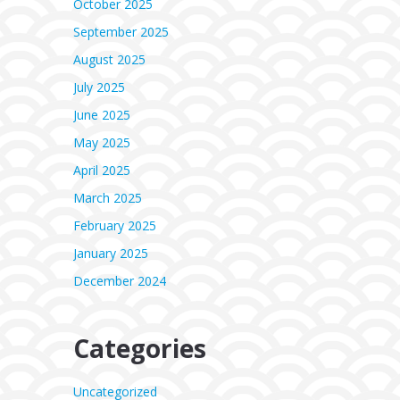
October 2025
September 2025
August 2025
July 2025
June 2025
May 2025
April 2025
March 2025
February 2025
January 2025
December 2024
Categories
Uncategorized