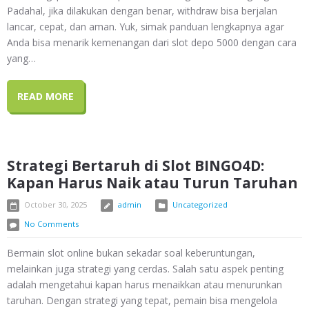
Padahal, jika dilakukan dengan benar, withdraw bisa berjalan
lancar, cepat, dan aman. Yuk, simak panduan lengkapnya agar
Anda bisa menarik kemenangan dari slot depo 5000 dengan cara
yang…
READ MORE
Strategi Bertaruh di Slot BINGO4D:
Kapan Harus Naik atau Turun Taruhan
October 30, 2025
admin
Uncategorized
No Comments
Bermain slot online bukan sekadar soal keberuntungan,
melainkan juga strategi yang cerdas. Salah satu aspek penting
adalah mengetahui kapan harus menaikkan atau menurunkan
taruhan. Dengan strategi yang tepat, pemain bisa mengelola