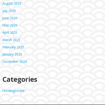
August 2025
July 2025
June 2025
May 2025
April 2025
March 2025
February 2025
January 2025
December 2024
Categories
Uncategorized