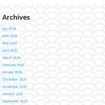
Archives
July 2026
June 2026
May 2026
April 2026
March 2026
February 2026
January 2026
December 2025
November 2025
October 2025
September 2025