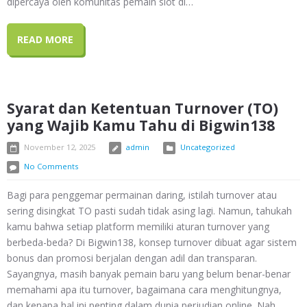
dipercaya oleh komunitas pemain slot di…
READ MORE
Syarat dan Ketentuan Turnover (TO)
yang Wajib Kamu Tahu di Bigwin138
November 12, 2025
admin
Uncategorized
No Comments
Bagi para penggemar permainan daring, istilah turnover atau
sering disingkat TO pasti sudah tidak asing lagi. Namun, tahukah
kamu bahwa setiap platform memiliki aturan turnover yang
berbeda-beda? Di Bigwin138, konsep turnover dibuat agar sistem
bonus dan promosi berjalan dengan adil dan transparan.
Sayangnya, masih banyak pemain baru yang belum benar-benar
memahami apa itu turnover, bagaimana cara menghitungnya,
dan kenapa hal ini penting dalam dunia perjudian online. Nah,